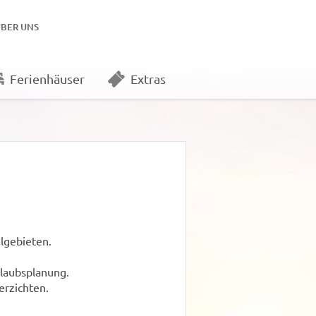
ÜBER UNS
Ferienhäuser
Extras
lgebieten.
rlaubsplanung.
erzichten.