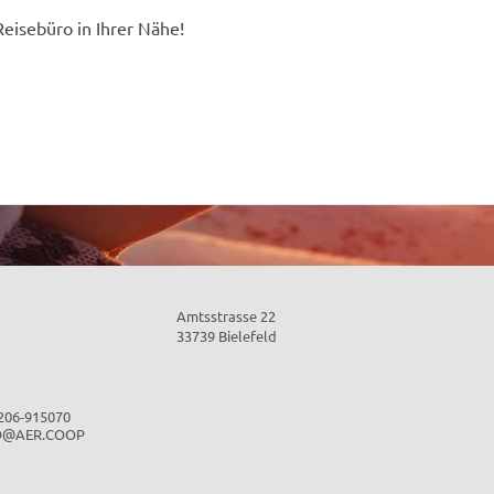
Reisebüro in Ihrer Nähe!
Amtsstrasse 22
33739 Bielefeld
5206-915070
O@AER.COOP